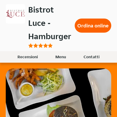
Passa
Bistrot
al
contenuto
Luce -
principale
Ordina online
Hamburger
Recensioni
Menu
Contatti